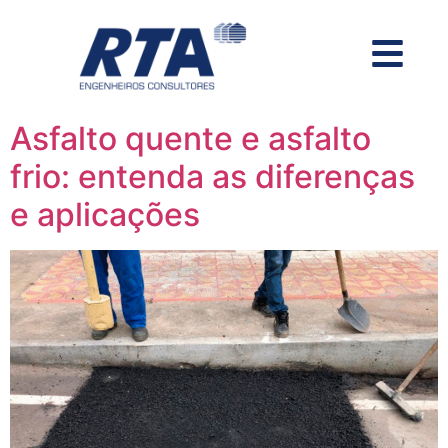
Asfalto quente e asfalto
frio: entenda as diferenças
e aplicações