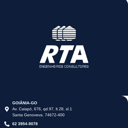
GOIÂNIA-GO
Av. Caiapó, 676, qd.97, lt.28, sl.1
Santa Genoveva. 74672-400
62 3954-9078