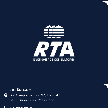
GOIÂNIA-GO
Av. Caiapó, 676, qd.97, lt.28, sl.1
Santa Genoveva. 74672-400
62 3954-9078