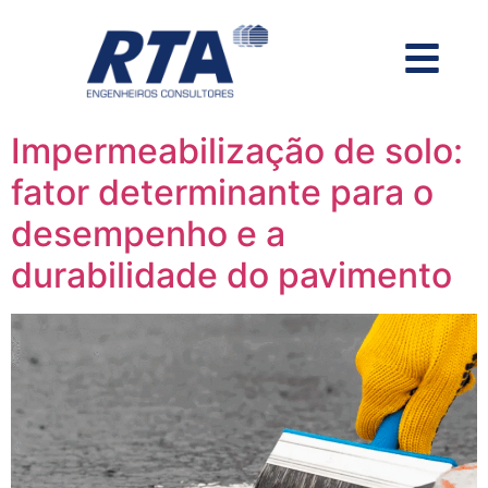
Impermeabilização de solo:
fator determinante para o
desempenho e a
durabilidade do pavimento