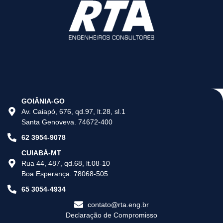
GOIÂNIA-GO
Av. Caiapó, 676, qd.97, lt.28, sl.1
Santa Genoveva. 74672-400
62 3954-9078
CUIABÁ-MT
Rua 44, 487, qd.68, lt.08-10
Boa Esperança. 78068-505
65 3054-4934
contato@rta.eng.br
Declaração de Compromisso