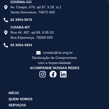
GOIÂNIA-GO
Av. Caiapó, 676, qd.97, lt.28, sl.1
Santa Genoveva. 74672-400
62 3954-9078
CUIABÁ-MT
Rua 44, 487, qd.68, lt.08-10
Boa Esperança. 78068-505
65 3054-4934
contato@rta.eng.br
Declaração de Compromisso
com a Imparcialidade
ACOMPANHE NOSSAS REDES
INÍCIO
QUEM SOMOS
SERVIÇOS