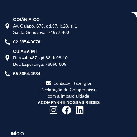
GOIÂNIA-GO
Av. Caiapó, 676, qd.97, lt.28, sl.1
Santa Genoveva. 74672-400
62 3954-9078
CUIABÁ-MT
Rua 44, 487, qd.68, lt.08-10
Boa Esperança. 78068-505
65 3054-4934
contato@rta.eng.br
Declaração de Compromisso
com a Imparcialidade
ACOMPANHE NOSSAS REDES
INÍCIO